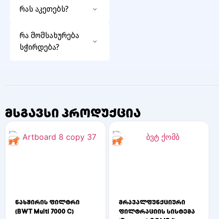
მთავარ
რას აკეთებს?
შემომსვლელ მილზე
ან რეზერვუარის
ანეიტრალებს
რა მომსახურება
შემდეგ, ტექნიკურ
ბაქტერიებს,
სჭირდება?
ოთახში.
ვირუსებსა და
პარაზიტებს
საჭიროა UV ნათურის
ქიმიკატების გარეშე.
შეცვლა წელიწადში
ერთხელ.
მსგავსი პროდუქცია
ნახშირის ფილტრი
მრავალფუნქციური
(BWT Multi 7000 C)
ფილტრაციის სისტემა