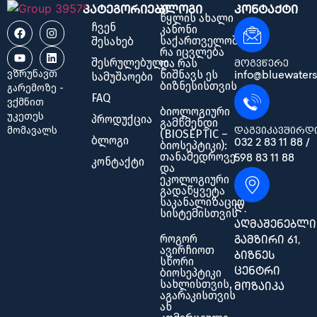
კატეგორიები
ბლოგი
კონტაქტი
წყლის ახალი
ჩვენ
კანონი
საქართველოში:
შესახებ
რა იცვლება
შესრულებული
და რას
მოგვწერე
ვზრუნავთ
ნიშნავს ეს
სამუშაოები
info@bluewaters
ბიზნესისთვის
გარემოზე -
FAQ
ვქმნით
ბიოლოგიური
უკეთეს
პროდუქცია
გამწმენდი
მომავალს
დაგვიკავშირდ
(BIOSEPTIC –
ბლოგი
032 2 83 11 88 /
ბიოსეპტიკი):
თანამედროვე
598 83 11 88
კონტაქტი
და
ეკოლოგიური
გადაწყვეტა
საკანალიზაციო
დ.
სისტემისთვის
აღმაშენებლი
როგორ
გამზირი 61,
ავირჩიოთ
ბიზნეს
სწორი
ბიოსეპტიკი
ცენტრი
სახლისთვის,
მოზაიკა
აგარაკისთვის
ან