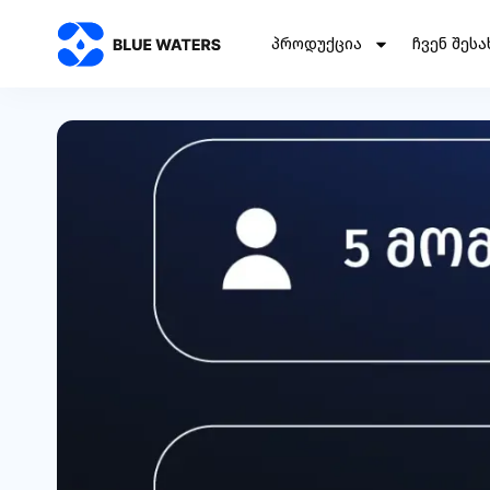
ᲞᲠᲝᲓᲣᲥᲪᲘᲐ
ᲩᲕᲔᲜ ᲨᲔᲡᲐ