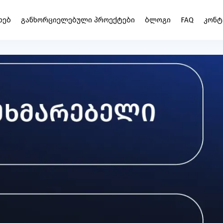
ᲮᲔᲑ
ᲒᲐᲜᲮᲝᲠᲪᲘᲔᲚᲔᲑᲣᲚᲘ ᲞᲠᲝᲔᲥᲢᲔᲑᲘ
ᲑᲚᲝᲒᲘ
FAQ
ᲙᲝᲜᲢ