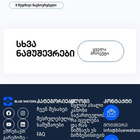
სხვა
ყველა
ნამუშევრები
პროექტი
კატეგორიები
ბლოგი
კონტაქტი
წყლის ახალი
ჩვენ შესახებ
კანონი
საქართველოში:
შესრულებული
რა იცვლება
სამუშაოები
და რას
მოგვწერე
ნიშნავს ეს
info@bluewaters
ვზრუნავთ
FAQ
ბიზნესისთვის
გარემოზე -