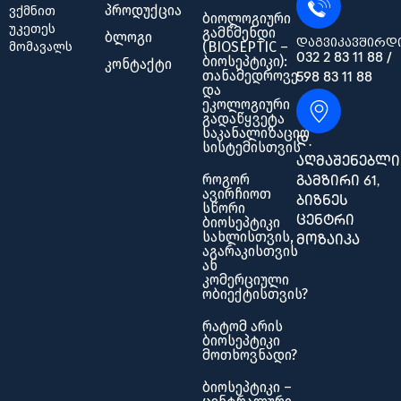
პროდუქცია
ვქმნით
ბიოლოგიური
უკეთეს
გამწმენდი
ბლოგი
დაგვიკავშირდ
(BIOSEPTIC –
მომავალს
032 2 83 11 88 /
ბიოსეპტიკი):
კონტაქტი
თანამედროვე
598 83 11 88
და
ეკოლოგიური
გადაწყვეტა
საკანალიზაციო
დ.
სისტემისთვის
აღმაშენებლი
როგორ
გამზირი 61,
ავირჩიოთ
ბიზნეს
სწორი
ბიოსეპტიკი
ცენტრი
სახლისთვის,
მოზაიკა
აგარაკისთვის
ან
კომერციული
ობიექტისთვის?
რატომ არის
ბიოსეპტიკი
მოთხოვნადი?
ბიოსეპტიკი –