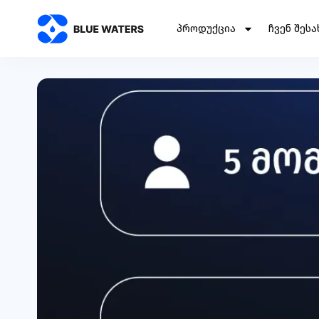
ᲞᲠᲝᲓᲣᲥᲪᲘᲐ
ᲩᲕᲔᲜ ᲨᲔᲡᲐ