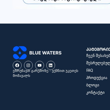
კატეგორი
ჩვენ შესახე
შესრულებულ
FAQ
ვზრუნავთ გარემოზე - ვქმნით უკეთეს
მომავალს
პროდუქცია
ბლოგი
კონტაქტი