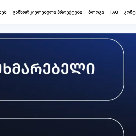
ᲮᲔᲑ
ᲒᲐᲜᲮᲝᲠᲪᲘᲔᲚᲔᲑᲣᲚᲘ ᲞᲠᲝᲔᲥᲢᲔᲑᲘ
ᲑᲚᲝᲒᲘ
FAQ
ᲙᲝᲜᲢ